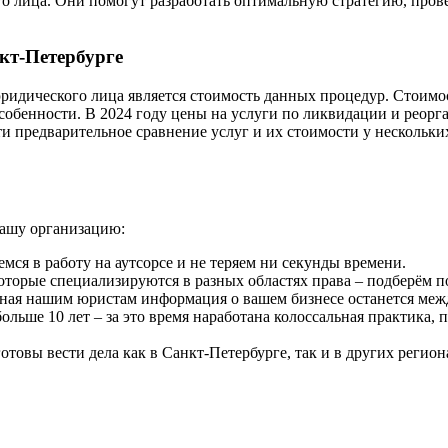
го лица. Они помогут разработать оптимальную стратегию, про
кт-Петербурге
идического лица является стоимость данных процедур. Стоимос
собенности. В 2024 году цены на услуги по ликвидации и реорг
и предварительное сравнение услуг и их стоимости у нескольк
нашу организацию:
мся в работу на аутсорсе и не теряем ни секунды времени.
которые специализируются в разных областях права – подберём 
нная нашим юристам информация о вашем бизнесе останется меж
льше 10 лет – за это время наработана колоссальная практика,
отовы вести дела как в Санкт-Петербурге, так и в других регион