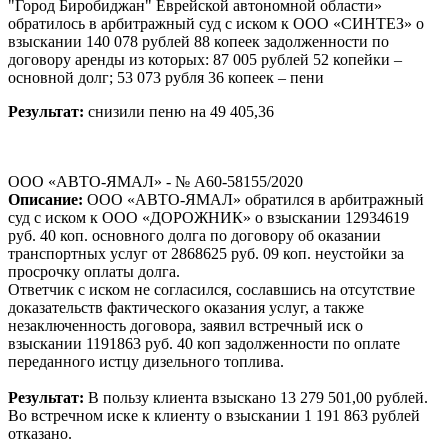
"Город Биробиджан" Еврейской автономной области»
обратилось в арбитражный суд с иском к ООО «СИНТЕЗ» о
взыскании 140 078 рублей 88 копеек задолженности по
договору аренды из которых: 87 005 рублей 52 копейки –
основной долг; 53 073 рубля 36 копеек – пени
Результат:
снизили пеню на 49 405,36
ООО «АВТО-ЯМАЛ» - № А60-58155/2020
Описание:
ООО «АВТО-ЯМАЛ» обратился в арбитражный
суд с иском к ООО «ДОРОЖНИК» о взыскании 12934619
руб. 40 коп. основного долга по договору об оказании
транспортных услуг от 2868625 руб. 09 коп. неустойки за
просрочку оплаты долга.
Ответчик с иском не согласился, сославшись на отсутствие
доказательств фактического оказания услуг, а также
незаключенность договора, заявил встречный иск о
взыскании 1191863 руб. 40 коп задолженности по оплате
переданного истцу дизельного топлива.
Результат:
В пользу клиента взыскано 13 279 501,00 рублей.
Во встречном иске к клиенту о взыскании 1 191 863 рублей
отказано.