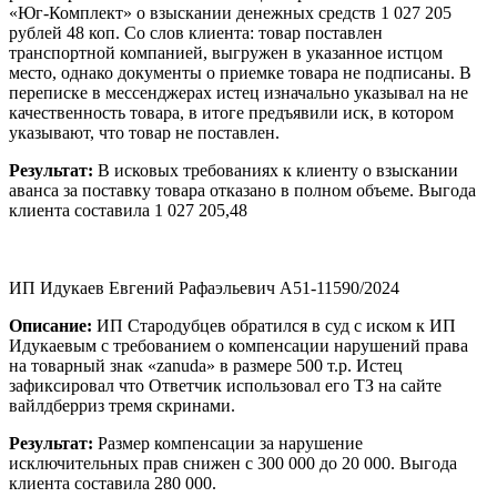
«Юг-Комплект» о взыскании денежных средств 1 027 205
рублей 48 коп. Со слов клиента: товар поставлен
транспортной компанией, выгружен в указанное истцом
место, однако документы о приемке товара не подписаны. В
переписке в мессенджерах истец изначально указывал на не
качественность товара, в итоге предъявили иск, в котором
указывают, что товар не поставлен.
Результат:
В исковых требованиях к клиенту о взыскании
аванса за поставку товара отказано в полном объеме. Выгода
клиента составила 1 027 205,48
ИП Идукаев Евгений Рафаэльевич А51-11590/2024
Описание:
ИП Стародубцев обратился в суд с иском к ИП
Идукаевым с требованием о компенсации нарушений права
на товарный знак «zanuda» в размере 500 т.р. Истец
зафиксировал что Ответчик использовал его ТЗ на сайте
вайлдберриз тремя скринами.
Результат:
Размер компенсации за нарушение
исключительных прав снижен с 300 000 до 20 000. Выгода
клиента составила 280 000.