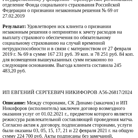
отделение Фонда социального страхования Российской
Федерации о признании незаконным решения № 69 от
27.02.2019
Результат:
Удовлетворен иск клиента о признании
незаконным решения о непринятии к зачету расходов на
выплату страхового обеспечения по обязательному
социальному страхованию на случай временной
нетрудоспособности и в связи с материнством от 27 февраля
2019 г. № 69 в сумме 167 231 руб. 39 коп. и 78 251 руб. 84 коп.
для возмещения вышеуказанных сумм незаконно по
следующим основаниям. Выгода клиента составила 245
483,20 руб.
ИП ЕВГЕНИЙ СЕРГЕЕВИЧ НИКИФОРОВ А56-26817/2024
Описание:
Между сторонами, СК Динамо (заказчик) и ИП
Никифоров (исполнитель) заключен договор возмездного
оказания услуг от 01.02.2021 г., предметом которого является
режиссура развлекательной составляющей проведения матча.
Согласно актам к договору, подписанным сторонами, услуги
были оказаны 03, 05, 15, 17, 21 и 22 февраля 2021 г. на общую
сумму 224 700 руб. Акты подписаны без замечаний,