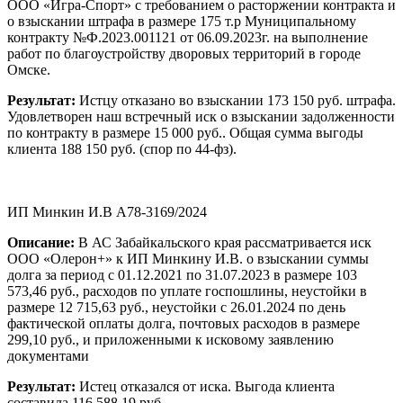
ООО «Игра-Спорт» с требованием о расторжении контракта и
о взыскании штрафа в размере 175 т.р Муниципальному
контракту №Ф.2023.001121 от 06.09.2023г. на выполнение
работ по благоустройству дворовых территорий в городе
Омске.
Результат:
Истцу отказано во взыскании 173 150 руб. штрафа.
Удовлетворен наш встречный иск о взыскании задолженности
по контракту в размере 15 000 руб.. Общая сумма выгоды
клиента 188 150 руб. (спор по 44-фз).
ИП Минкин И.В А78-3169/2024
Описание:
В АС Забайкальского края рассматривается иск
ООО «Олерон+» к ИП Минкину И.В. о взыскании суммы
долга за период с 01.12.2021 по 31.07.2023 в размере 103
573,46 руб., расходов по уплате госпошлины, неустойки в
размере 12 715,63 руб., неустойки с 26.01.2024 по день
фактической оплаты долга, почтовых расходов в размере
299,10 руб., и приложенными к исковому заявлению
документами
Результат:
Истец отказался от иска. Выгода клиента
составила 116 588,19 руб