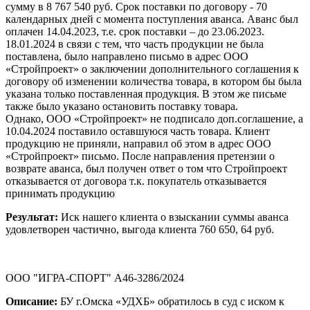
сумму в 8 767 540 руб. Срок поставки по договору - 70
календарных дней с момента поступления аванса. Аванс был
оплачен 14.04.2023, т.е. срок поставки – до 23.06.2023.
18.01.2024 в связи с тем, что часть продукции не была
поставлена, было направлено письмо в адрес ООО
«Стройпроект» о заключении дополнительного соглашения к
договору об изменении количества товара, в котором бы была
указана только поставленная продукция. В этом же письме
также было указано остановить поставку товара.
Однако, ООО «Стройпроект» не подписало доп.соглашение, а
10.04.2024 поставило оставшуюся часть товара. Клиент
продукцию не приняли, направил об этом в адрес ООО
«Стройпроект» письмо. После направления претензии о
возврате аванса, был получен ответ о том что Стройпроект
отказывается от договора т.к. покупатель отказывается
принимать продукцию
Результат:
Иск нашего клиента о взыскании суммы аванса
удовлетворен частично, выгода клиента 760 650, 64 руб.
ООО "ИГРА-СПОРТ" А46-3286/2024
Описание:
БУ г.Омска «УДХБ» обратилось в суд с иском к