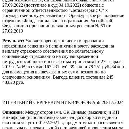
27.09.2022 (поступило в суд 04.10.2022) общества с
ограниченной ответственностью "Детальсервис-С" к
Государственному учреждению - Оренбургское региональное
отделение Фонда социального страхования Российской
Федерации о признании незаконным решения № 69 от
27.02.2019
Результат:
Удовлетворен иск клиента о признании
незаконным решения о непринятии к зачету расходов на
выплату страхового обеспечения по обязательному
социальному страхованию на случай временной
нетрудоспособности и в связи с материнством от 27 февраля
2019 г. № 69 в сумме 167 231 руб. 39 коп. и 78 251 руб. 84 коп.
для возмещения вышеуказанных сумм незаконно по
следующим основаниям. Выгода клиента составила 245
483,20 руб.
ИП ЕВГЕНИЙ СЕРГЕЕВИЧ НИКИФОРОВ А56-26817/2024
Описание:
Между сторонами, СК Динамо (заказчик) и ИП
Никифоров (исполнитель) заключен договор возмездного
оказания услуг от 01.02.2021 г., предметом которого является
режиссура развлекательной составляющей проведения матча.