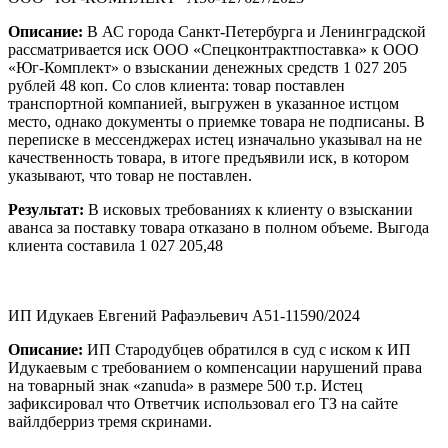
Описание:
В АС города Санкт-Петербурга и Ленинградской
рассматривается иск ООО «Спецконтрактпоставка» к ООО
«Юг-Комплект» о взыскании денежных средств 1 027 205
рублей 48 коп. Со слов клиента: товар поставлен
транспортной компанией, выгружен в указанное истцом
место, однако документы о приемке товара не подписаны. В
переписке в мессенджерах истец изначально указывал на не
качественность товара, в итоге предъявили иск, в котором
указывают, что товар не поставлен.
Результат:
В исковых требованиях к клиенту о взыскании
аванса за поставку товара отказано в полном объеме. Выгода
клиента составила 1 027 205,48
ИП Идукаев Евгений Рафаэльевич А51-11590/2024
Описание:
ИП Стародубцев обратился в суд с иском к ИП
Идукаевым с требованием о компенсации нарушений права
на товарный знак «zanuda» в размере 500 т.р. Истец
зафиксировал что Ответчик использовал его ТЗ на сайте
вайлдберриз тремя скринами.