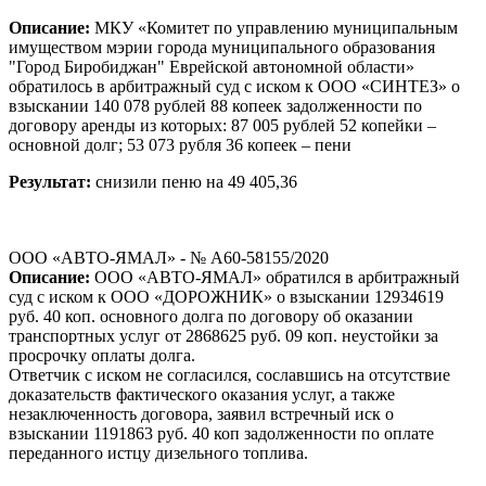
Описание:
МКУ «Комитет по управлению муниципальным
имуществом мэрии города муниципального образования
"Город Биробиджан" Еврейской автономной области»
обратилось в арбитражный суд с иском к ООО «СИНТЕЗ» о
взыскании 140 078 рублей 88 копеек задолженности по
договору аренды из которых: 87 005 рублей 52 копейки –
основной долг; 53 073 рубля 36 копеек – пени
Результат:
снизили пеню на 49 405,36
ООО «АВТО-ЯМАЛ» - № А60-58155/2020
Описание:
ООО «АВТО-ЯМАЛ» обратился в арбитражный
суд с иском к ООО «ДОРОЖНИК» о взыскании 12934619
руб. 40 коп. основного долга по договору об оказании
транспортных услуг от 2868625 руб. 09 коп. неустойки за
просрочку оплаты долга.
Ответчик с иском не согласился, сославшись на отсутствие
доказательств фактического оказания услуг, а также
незаключенность договора, заявил встречный иск о
взыскании 1191863 руб. 40 коп задолженности по оплате
переданного истцу дизельного топлива.