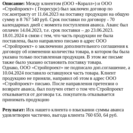
Описание:
Между клиентом (ООО «Коралл») и ООО
«Стройпроект» ( Георесурс) был заключен договор по
гос.контракту от 11.04.2023 на поставку продукции на общую
сумму в 8 767 540 руб. Срок поставки по договору - 70
календарных дней с момента поступления аванса. Аванс был
оплачен 14.04.2023, т.е. срок поставки – до 23.06.2023.
18.01.2024 в связи с тем, что часть продукции не была
поставлена, было направлено письмо в адрес ООО
«Стройпроект» о заключении дополнительного соглашения к
договору об изменении количества товара, в котором бы была
указана только поставленная продукция. В этом же письме
также было указано остановить поставку товара.
Однако, ООО «Стройпроект» не подписало доп.соглашение, а
10.04.2024 поставило оставшуюся часть товара. Клиент
продукцию не приняли, направил об этом в адрес ООО
«Стройпроект» письмо. После направления претензии о
возврате аванса, был получен ответ о том что Стройпроект
отказывается от договора т.к. покупатель отказывается
принимать продукцию
Результат:
Иск нашего клиента о взыскании суммы аванса
удовлетворен частично, выгода клиента 760 650, 64 руб.