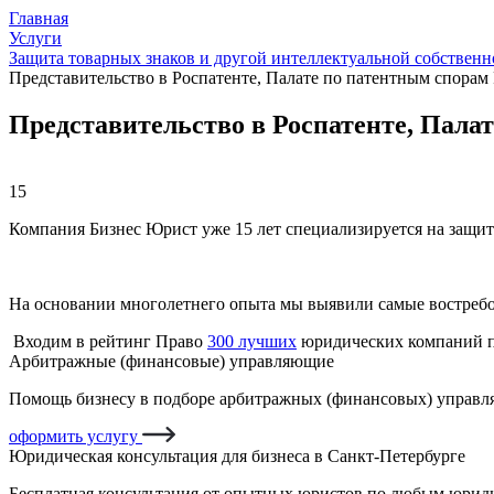
Главная
Услуги
Защита товарных знаков и другой интеллектуальной собственн
Представительство в Роспатенте, Палате по патентным спорам
Представительство в Роспатенте, Пала
15
Компания Бизнес Юрист уже 15 лет специализируется на защит
На основании многолетнего опыта мы выявили самые востреб
Входим в рейтинг Право
300 лучших
юридических компаний п
Арбитражные (финансовые) управляющие
Помощь бизнесу в подборе арбитражных (финансовых) управля
оформить услугу
Юридическая консультация для бизнеса в Санкт-Петербурге
Бесплатная консультация от опытных юристов по любым юриди