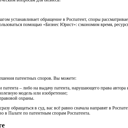
м устанавливает обращение в Роспатент, споры рассматривает 
пользоваться помощью «Бизнес Юрист»: сэкономим время, ресур
решения патентных споров. Вы можете:
 патента – либо на выдачу патента, нарушающего права автора 
полезную модель или изобретение;
правовой охраны.
азу обращаться в суд, вас всё равно сначала направят в Роспа
во в Палате по патентным спорам Роспатента.
те