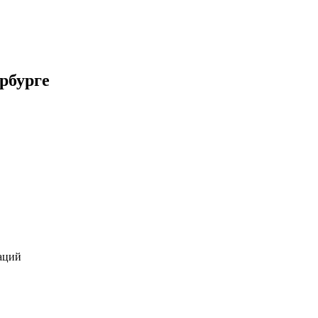
рбурге
аций