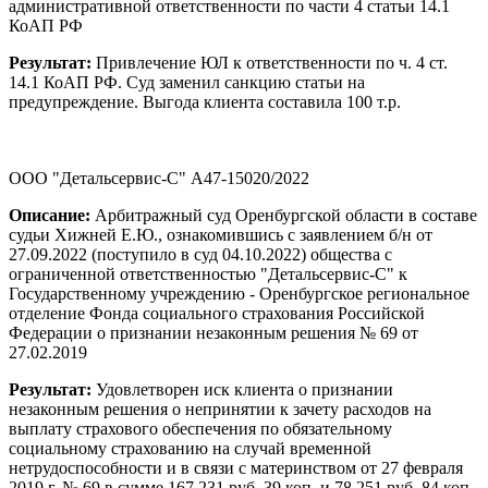
административной ответственности по части 4 статьи 14.1
КоАП РФ
Результат:
Привлечение ЮЛ к ответственности по ч. 4 ст.
14.1 КоАП РФ. Суд заменил санкцию статьи на
предупреждение. Выгода клиента составила 100 т.р.
ООО "Детальсервис-С" А47-15020/2022
Описание:
Арбитражный суд Оренбургской области в составе
судьи Хижней Е.Ю., ознакомившись с заявлением б/н от
27.09.2022 (поступило в суд 04.10.2022) общества с
ограниченной ответственностью "Детальсервис-С" к
Государственному учреждению - Оренбургское региональное
отделение Фонда социального страхования Российской
Федерации о признании незаконным решения № 69 от
27.02.2019
Результат:
Удовлетворен иск клиента о признании
незаконным решения о непринятии к зачету расходов на
выплату страхового обеспечения по обязательному
социальному страхованию на случай временной
нетрудоспособности и в связи с материнством от 27 февраля
2019 г. № 69 в сумме 167 231 руб. 39 коп. и 78 251 руб. 84 коп.