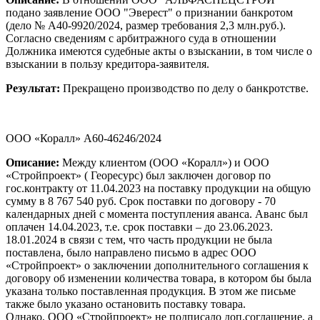
подано заявление ООО "Эверест" о признании банкротом
(дело № А40-9920/2024, размер требования 2,3 млн.руб.).
Согласно сведениям с арбитражного суда в отношении
Должника имеются судебные акты о взыскании, в том числе о
взыскании в пользу кредитора-заявителя.
Результат:
Прекращено производство по делу о банкротстве.
ООО «Коралл» А60-46246/2024
Описание:
Между клиентом (ООО «Коралл») и ООО
«Стройпроект» ( Георесурс) был заключен договор по
гос.контракту от 11.04.2023 на поставку продукции на общую
сумму в 8 767 540 руб. Срок поставки по договору - 70
календарных дней с момента поступления аванса. Аванс был
оплачен 14.04.2023, т.е. срок поставки – до 23.06.2023.
18.01.2024 в связи с тем, что часть продукции не была
поставлена, было направлено письмо в адрес ООО
«Стройпроект» о заключении дополнительного соглашения к
договору об изменении количества товара, в котором бы была
указана только поставленная продукция. В этом же письме
также было указано остановить поставку товара.
Однако, ООО «Стройпроект» не подписало доп.соглашение, а