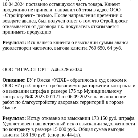
10.04.2024 поставило оставшуюся часть товара. Клиент
продукцию не приняли, направил об этом в адрес ООО
«Стройпроект» письмо. После направления претензии о
возврате аванса, был получен ответ о том что Стройпроект
отказывается от договора т.к. покупатель отказывается
принимать продукцию
Результат:
Иск нашего клиента о взыскании суммы аванса
удовлетворен частично, выгода клиента 760 650, 64 руб.
ООО "ИГРА-СПОРТ" А46-3286/2024
Описание:
БУ г.Омска «УДХБ» обратилось в суд с иском к
ООО «Игра-Спорт» с требованием о расторжении контракта и
о взыскании штрафа в размере 175 т.р Муниципальному
контракту №Ф.2023.001121 от 06.09.2023г. на выполнение
работ по благоустройству дворовых территорий в городе
Омске.
Результат:
Истцу отказано во взыскании 173 150 руб. штрафа.
Удовлетворен наш встречный иск о взыскании задолженности
по контракту в размере 15 000 руб.. Общая сумма выгоды
клиента 188 150 руб. (спор по 44-фз).