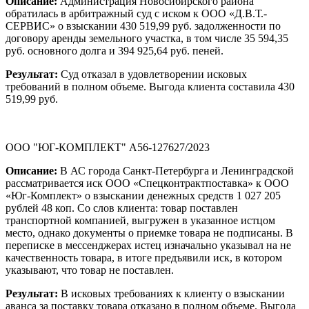
Описание:
Администрация Новосибирского района
обратилась в арбитражный суд с иском к ООО «Д.В.Т.-
СЕРВИС» о взыскании 430 519,99 руб. задолженности по
договору аренды земельного участка, в том числе 35 594,35
руб. основного долга и 394 925,64 руб. пеней.
Результат:
Суд отказал в удовлетворении исковых
требований в полном объеме. Выгода клиента составила 430
519,99 руб.
ООО "ЮГ-КОМПЛЕКТ" А56-127627/2023
Описание:
В АС города Санкт-Петербурга и Ленинградской
рассматривается иск ООО «Спецконтрактпоставка» к ООО
«Юг-Комплект» о взыскании денежных средств 1 027 205
рублей 48 коп. Со слов клиента: товар поставлен
транспортной компанией, выгружен в указанное истцом
место, однако документы о приемке товара не подписаны. В
переписке в мессенджерах истец изначально указывал на не
качественность товара, в итоге предъявили иск, в котором
указывают, что товар не поставлен.
Результат:
В исковых требованиях к клиенту о взыскании
аванса за поставку товара отказано в полном объеме. Выгода