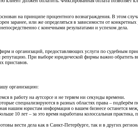
орую клиент должен оплатить. Фиксированная оплата позволяет 
основан на принципе процентного вознаграждения. В этом случ
рен заранее, или же определяться в зависимости от конкретных 
 непосредственно с конечными результатами и успехом дела.
фирм и организаций, предоставляющих услуги по судебным при
 репутацию. При выборе юридической фирмы важно обратить вним
х приставов.
нашу организацию:
мся в работу на аутсорсе и не теряем ни секунды времени.
которые специализируются в разных областях права – подберём 
нная нашим юристам информация о вашем бизнесе останется меж
льше 10 лет – за это время наработана колоссальная практика,
отовы вести дела как в Санкт-Петербурге, так и в других регион