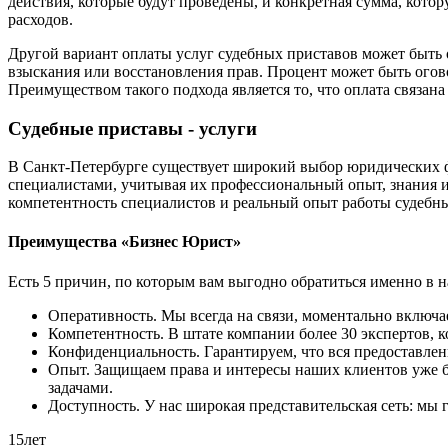
действия, которые будут проведены, и конкретная сумма, кот
расходов.
Другой вариант оплаты услуг судебных приставов может быть 
взыскания или восстановления прав. Процент может быть огово
Преимуществом такого подхода является то, что оплата связана
Судебные приставы - услуги
В Санкт-Петербурге существует широкий выбор юридических 
специалистами, учитывая их профессиональный опыт, знания и
компетентность специалистов и реальный опыт работы судебны
Преимущества «Бизнес Юрист»
Есть 5 причин, по которым вам выгодно обратиться именно в 
Оперативность. Мы всегда на связи, моментально включае
Компетентность. В штате компании более 30 экспертов, 
Конфиденциальность. Гарантируем, что вся предоставле
Опыт. Защищаем права и интересы наших клиентов уже бо
задачами.
Доступность. У нас широкая представительская сеть: мы г
15
лет