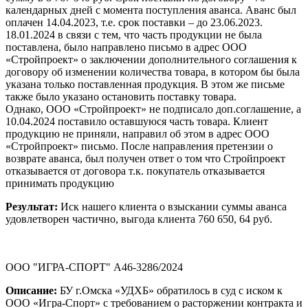
календарных дней с момента поступления аванса. Аванс был
оплачен 14.04.2023, т.е. срок поставки – до 23.06.2023.
18.01.2024 в связи с тем, что часть продукции не была
поставлена, было направлено письмо в адрес ООО
«Стройпроект» о заключении дополнительного соглашения к
договору об изменении количества товара, в котором бы была
указана только поставленная продукция. В этом же письме
также было указано остановить поставку товара.
Однако, ООО «Стройпроект» не подписало доп.соглашение, а
10.04.2024 поставило оставшуюся часть товара. Клиент
продукцию не приняли, направил об этом в адрес ООО
«Стройпроект» письмо. После направления претензии о
возврате аванса, был получен ответ о том что Стройпроект
отказывается от договора т.к. покупатель отказывается
принимать продукцию
Результат:
Иск нашего клиента о взыскании суммы аванса
удовлетворен частично, выгода клиента 760 650, 64 руб.
ООО "ИГРА-СПОРТ" А46-3286/2024
Описание:
БУ г.Омска «УДХБ» обратилось в суд с иском к
ООО «Игра-Спорт» с требованием о расторжении контракта и