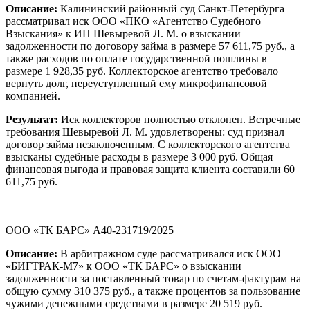
Описание:
Калининский районный суд Санкт-Петербурга
рассматривал иск ООО «ПКО «Агентство Судебного
Взыскания» к ИП Шевыревой Л. М. о взыскании
задолженности по договору займа в размере 57 611,75 руб., а
также расходов по оплате государственной пошлины в
размере 1 928,35 руб. Коллекторское агентство требовало
вернуть долг, переуступленный ему микрофинансовой
компанией.
Результат:
Иск коллекторов полностью отклонен. Встречные
требования Шевыревой Л. М. удовлетворены: суд признал
договор займа незаключенным. С коллекторского агентства
взысканы судебные расходы в размере 3 000 руб. Общая
финансовая выгода и правовая защита клиента составили 60
611,75 руб.
ООО «ТК БАРС» А40-231719/2025
Описание:
В арбитражном суде рассматривался иск ООО
«БИГТРАК-М7» к ООО «ТК БАРС» о взыскании
задолженности за поставленный товар по счетам-фактурам на
общую сумму 310 375 руб., а также процентов за пользование
чужими денежными средствами в размере 20 519 руб.