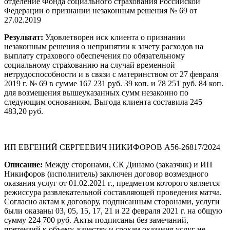
отделение Фонда социального страхования Российской
Федерации о признании незаконным решения № 69 от
27.02.2019
Результат:
Удовлетворен иск клиента о признании
незаконным решения о непринятии к зачету расходов на
выплату страхового обеспечения по обязательному
социальному страхованию на случай временной
нетрудоспособности и в связи с материнством от 27 февраля
2019 г. № 69 в сумме 167 231 руб. 39 коп. и 78 251 руб. 84 коп.
для возмещения вышеуказанных сумм незаконно по
следующим основаниям. Выгода клиента составила 245
483,20 руб.
ИП ЕВГЕНИЙ СЕРГЕЕВИЧ НИКИФОРОВ А56-26817/2024
Описание:
Между сторонами, СК Динамо (заказчик) и ИП
Никифоров (исполнитель) заключен договор возмездного
оказания услуг от 01.02.2021 г., предметом которого является
режиссура развлекательной составляющей проведения матча.
Согласно актам к договору, подписанным сторонами, услуги
были оказаны 03, 05, 15, 17, 21 и 22 февраля 2021 г. на общую
сумму 224 700 руб. Акты подписаны без замечаний,
претензий к объему, качеству и срокам оказания услуг не